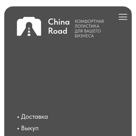
China
КОМФОРТНАЯ
ЛОГИСТИКА
Road
ДЛЯ ВАШЕГО
БИЗНЕСА
•
Доставка
•
Выкуп
Авто
Морская
ЖД
доставка
доставка
доставка
Расчет стоимости
доставки