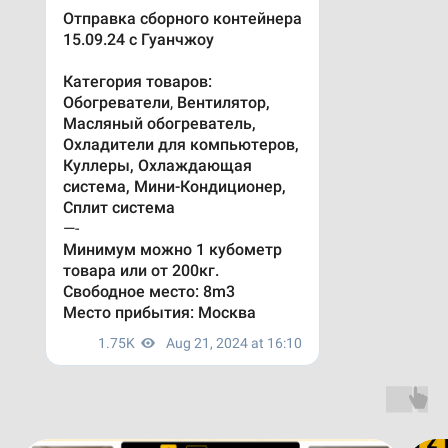
ОТЗЫВЫ
Мы высоко ценим наших клиентов и стремимся
поддерживать свою репутацию на высоком
уровне. Заботясь о клиентах, мы обеспечиваем
качество наших услуг, а также стремимся
предвосхищать их потребности.
Посмотреть все отзывы на
КОНТАКТЫ